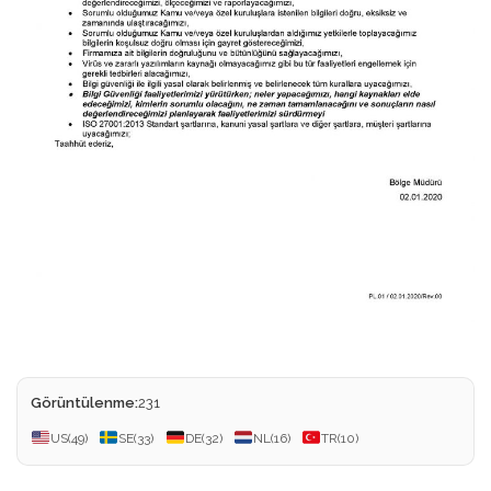
Görüntülenme:
231
US
(49)
SE
(33)
DE
(32)
NL
(16)
TR
(10)