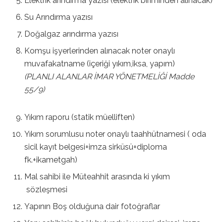
Elektrik arındırma yazısı (elektrik biriminden alınacak)
Su Arındırma yazısı
Doğalgaz arındırma yazısı
Komşu işyerlerinden alınacak noter onaylı
muvafakatname (içeriği yıkım,iksa, yapım)
(PLANLI ALANLAR İMAR YÖNETMELİĞİ Madde
55/9)
Yıkım raporu (statik müelliften)
Yıkım sorumlusu noter onaylı taahhütnamesi ( oda
sicil kayıt belgesi+imza sirküsü+diploma
fk.+ikametgah)
Mal sahibi ile Müteahhit arasında ki yıkım
sözleşmesi
Yapının Boş olduğuna dair fotoğraflar