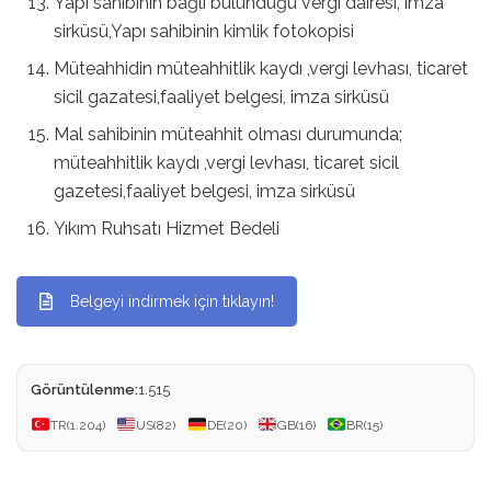
Yapı sahibinin bağlı bulunduğu vergi dairesi, imza
sirküsü,Yapı sahibinin kimlik fotokopisi
Müteahhidin müteahhitlik kaydı ,vergi levhası, ticaret
sicil gazatesi,faaliyet belgesi, imza sirküsü
Mal sahibinin müteahhit olması durumunda;
müteahhitlik kaydı ,vergi levhası, ticaret sicil
gazetesi,faaliyet belgesi, imza sirküsü
Yıkım Ruhsatı Hizmet Bedeli
Belgeyi indirmek için tıklayın!
Görüntülenme:
1.515
TR
(1.204)
US
(82)
DE
(20)
GB
(16)
BR
(15)