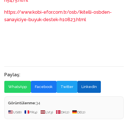
h5475.html
https://www.kobi-efor.com.tr/osb/ikitelli-osbden-
sanayiciye-buyuk-destek-h10823.html
Paylaş:
WhatsApp
Facebook
Twitter
LinkedIn
Görüntülenme:
34
US
(8)
FR
(4)
LV
(3)
DK
(2)
DE
(2)