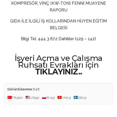
KOMPRESÖR, VİNÇ (KW-TON) FENNİ MUAYENE
RAPORU
GIDA İLE İLGİLİ İŞ KOLLARINDAN HİJYEN EĞİTİM
BELGESİ
Bilgi Tel: 444 3 672 Dahililer (129 – 142)
İşyeri Açma ve Çalışma
Ruhsatı Evrakları için
TIKLAYINIZ..
Görüntülenme:
646
TR
(462)
US
(55)
PL
(15)
VN
(13)
SE
(13)