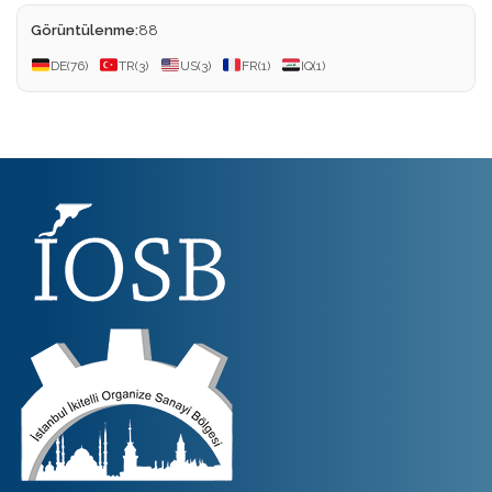
Görüntülenme:
88
DE
(76)
TR
(3)
US
(3)
FR
(1)
IQ
(1)