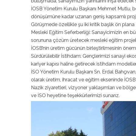
buluşmada, sanayimizin yarınlarını inşa edecek s
İOSB Yönetim Kurulu Başkanı Mehmet Mutlu, b
dönüşümüne kadar uzanan geniş kapsamlı proje
Görüşmede özellikle şu iki kritik başlık ön plana ç
Mesleki Eğitim Seferberliği: Sanayicimizin en bü
sorununa çözüm üretecek mesleki eğitim projeler
İOSB’nin üretim gücünün birleştirilmesinin önem
Sürdürülebilir İstihdam: Gençlerimizi sanayi ekos
kariyer kapısı haline getirecek istihdam modelleri
İSO Yönetim Kurulu Başkanı Sn. Erdal Bahçıvan, İO
olarak üretim, ihracat ve eğitim ekseninde İOSB
Nazik ziyaretleri, vizyoner yaklaşımları ve bölge
ve İSO heyetine teşekkürlerimizi sunarız.