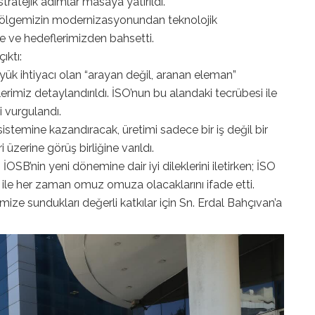
tratejik adımlar masaya yatırıldı.
ölgemizin modernizasyonundan teknolojik
 ve hedeflerimizden bahsetti.
ıktı:
yük ihtiyacı olan “arayan değil, aranan eleman”
imiz detaylandırıldı. İSO’nun bu alandaki tecrübesi ile
i vurgulandı.
istemine kazandıracak, üretimi sadece bir iş değil bir
 üzerine görüş birliğine varıldı.
SB’nin yeni dönemine dair iyi dileklerini iletirken; İSO
 ile her zaman omuz omuza olacaklarını ifade etti.
mize sundukları değerli katkılar için Sn. Erdal Bahçıvan’a