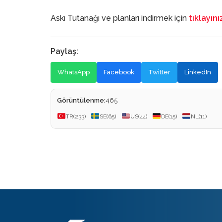
Askı Tutanağı ve planları indirmek için
tıklayını
Paylaş:
WhatsApp
Facebook
Twitter
LinkedIn
Görüntülenme:
465
TR
(233)
SE
(65)
US
(44)
DE
(15)
NL
(11)