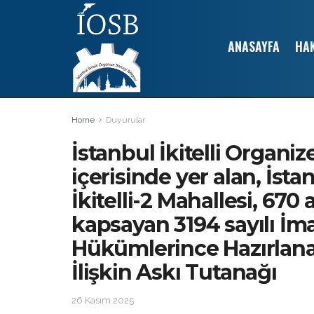
ANASAYFA
HA
Home
Duyurular
İstanbul İkitelli Organiz
içerisinde yer alan, İstan
İkitelli-2 Mahallesi, 670 
kapsayan 3194 sayılı İ
Hükümlerince Hazırlan
İlişkin Askı Tutanağı
26 Kasım 2025