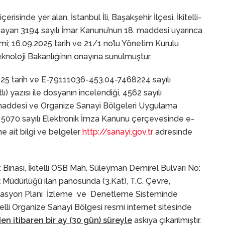
çerisinde yer alan, İstanbul İli, Başakşehir İlçesi, İkitelli-
psayan 3194 sayılı İmar Kanunu’nun 18. maddesi uyarınca
mi; 16.09.2025 tarih ve 21/1 no’lu Yönetim Kurulu
knoloji Bakanlığı’nın onayına sunulmuştur.
2025 tarih ve E-79111036-453.04-7468224 sayılı
) yazısı ile dosyanın incelendiği, 4562 sayılı
maddesi ve Organize Sanayi Bölgeleri Uygulama
 5070 sayılı Elektronik İmza Kanunu çerçevesinde e-
me ait bilgi ve belgeler
http://sanayi.gov.tr
adresinde
t Binası, İkitelli OSB Mah. Süleyman Demirel Bulvarı No:
k Müdürlüğü ilan panosunda (3.Kat), T.C. Çevre,
Parselasyon Planı İzleme ve Denetleme Sisteminde
itelli Organize Sanayi Bölgesi resmi internet sitesinde
n itibaren bir ay (30 gün) süreyle
askıya çıkarılmıştır.