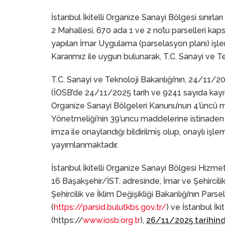
İstanbul İkitelli Organize Sanayi Bölgesi sınırları i
2 Mahallesi, 670 ada 1 ve 2 no’lu parselleri ka
yapılan İmar Uygulama (parselasyon planı) işle
Kararımız ile uygun bulunarak, T.C. Sanayi ve Te
T.C. Sanayi ve Teknoloji Bakanlığı’nın, 24/11/
(İOSB’de 24/11/2025 tarih ve 9241 sayıda kayıtlı
Organize Sanayi Bölgeleri Kanunu’nun 4’üncü 
Yönetmeliği’nin 39’uncu maddelerine istinaden
imza ile onaylandığı bildirilmiş olup, onaylı işle
yayımlanmaktadır.
İstanbul İkitelli Organize Sanayi Bölgesi Hizme
16 Başakşehir/İST. adresinde, İmar ve Şehircili
Şehircilik ve İklim Değişikliği Bakanlığı’nın 
(
https://parsid.bulutkbs.gov.tr/
) ve İstanbul İk
(https://
www.iosb.org.tr
),
26/11/2025 tarihinde